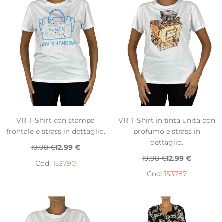
VR T-Shirt con stampa
VR T-Shirt in tinta unita con
frontale e strass in dettaglio.
profumo e strass in
dettaglio.
19.98 €
12.99 €
19.98 €
12.99 €
Cod:
153790
Cod:
153787