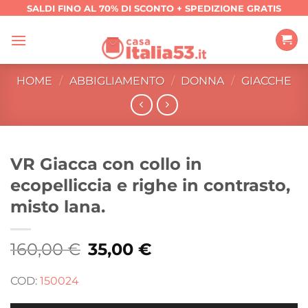
Salta
SALDI FINO AL 70% DI SCONTO + SPEDIZIONE GRATIS
ai
contenuti
HOME
/
ABBIGLIAMENTO
/
DONNA
/
GIACCHE
VR Giacca con collo in
ecopelliccia e righe in contrasto,
misto lana.
160,00
€
Il
35,00
€
Il
prezzo
prezzo
originale
attuale
era:
è:
COD:
150024
160,00 €.
35,00 €.