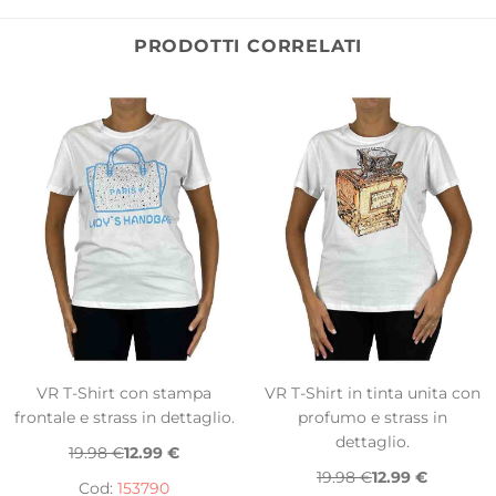
PRODOTTI CORRELATI
VR T-Shirt con stampa
VR T-Shirt in tinta unita con
frontale e strass in dettaglio.
profumo e strass in
dettaglio.
19.98 €
12.99 €
19.98 €
12.99 €
Cod:
153790