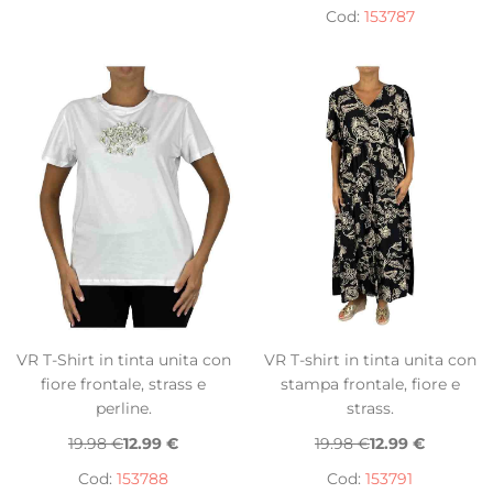
Cod:
153787
VR T-Shirt in tinta unita con
VR T-shirt in tinta unita con
fiore frontale, strass e
stampa frontale, fiore e
perline.
strass.
19.98 €
12.99 €
19.98 €
12.99 €
Cod:
153788
Cod:
153791