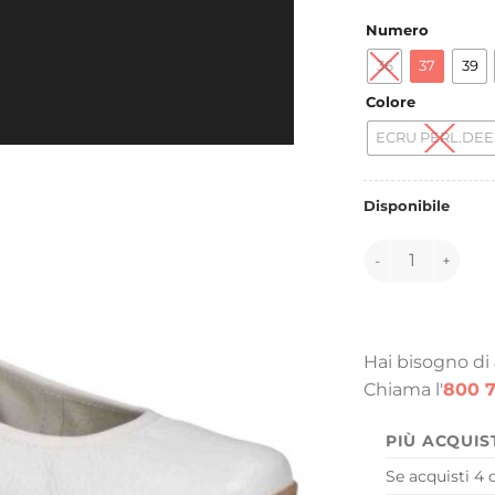
Numero
36
37
39
Colore
ECRU PERL.DEE
Disponibile
147027 quantità
Hai bisogno di
Chiama l'
800 7
PIÙ ACQUIS
Se acquisti 4 