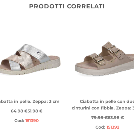
PRODOTTI CORRELATI
abatta in pelle. Zeppa: 3 cm
Ciabatta in pelle con du
cinturini con fibbia. Zeppa:
64.98 €
51.98 €
79.98 €
63.98 €
Cod:
151390
Cod:
151392