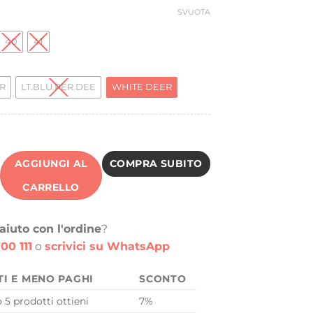
SVUOTA
40
41
R
LT.BLU.PER.DEE
WHITE DEER
AGGIUNGI AL
COMPRA SUBITO
CARRELLO
aiuto con l'ordine
?
00 111
o
scrivici su WhatsApp
TI E MENO PAGHI
SCONTO
o 5 prodotti ottieni
7%