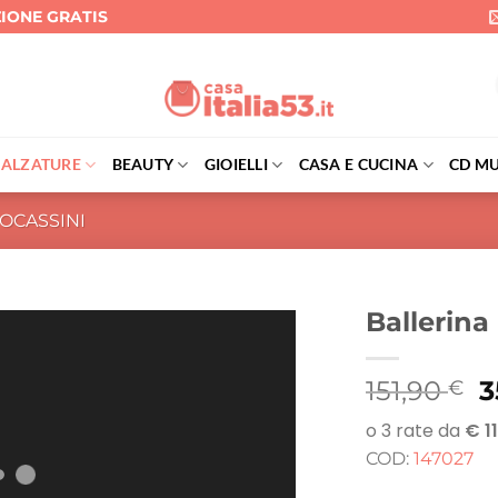
ZIONE GRATIS
CALZATURE
BEAUTY
GIOIELLI
CASA E CUCINA
CD MU
OCASSINI
Ballerina
Il
151,90
3
€
p
o
COD:
147027
e
1