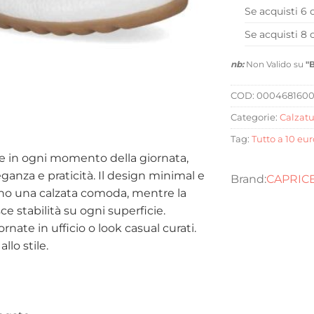
Se acquisti 6 
Se acquisti 8 
nb:
Non Valido su
"
COD:
000468160
Categorie:
Calzatu
Tag:
Tutto a 10 eur
e in ogni momento della giornata,
ganza e praticità. Il design minimal e
CAPRIC
ano una calzata comoda, mentre la
sce stabilità su ogni superficie.
nate in ufficio o look casual curati.
llo stile.