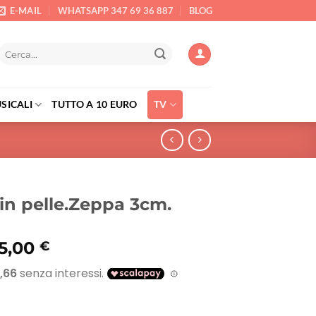
E-MAIL
WHATSAPP 347 69 36 887
BLOG
Cerca:
SICALI
TUTTO A 10 EURO
TV
 in pelle.Zeppa 3cm.
Il
5,00
€
rezzo
prezzo
riginale
attuale
ra:
è:
51,90 €.
35,00 €.