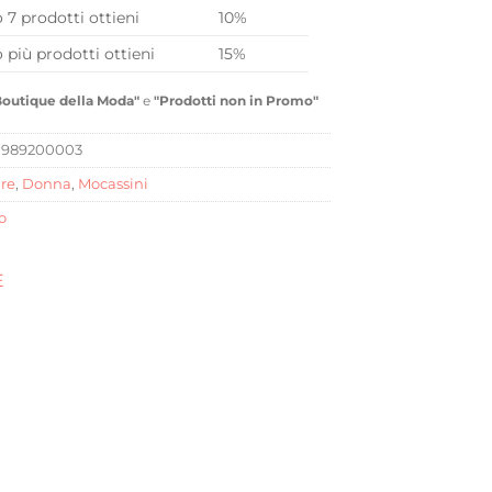
o 7 prodotti ottieni
10%
o più prodotti ottieni
15%
Boutique della Moda"
e
"Prodotti non in Promo"
0989200003
re
,
Donna
,
Mocassini
o
E