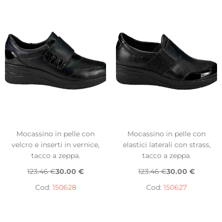
Mocassino in pelle con
Mocassino in pelle con
velcro e inserti in vernice,
elastici laterali con strass,
tacco a zeppa.
tacco a zeppa.
123.46 €
30.00 €
123.46 €
30.00 €
Cod:
150628
Cod:
150627