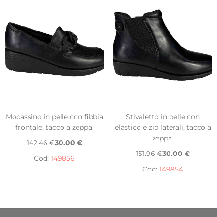
Mocassino in pelle con fibbia
Stivaletto in pelle con
frontale, tacco a zeppa.
elastico e zip laterali, tacco a
zeppa.
142.46 €
30.00 €
151.96 €
30.00 €
Cod:
149856
Cod:
149854