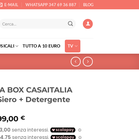
E-MAIL
WHATSAPP 347 69 36 887
BLOG
Cerca:
SICALI
TUTTO A 10 EURO
TV
A BOX CASAITALIA
Siero + Detergente
l
Il
99,00
€
prezzo
prezzo
originale
attuale