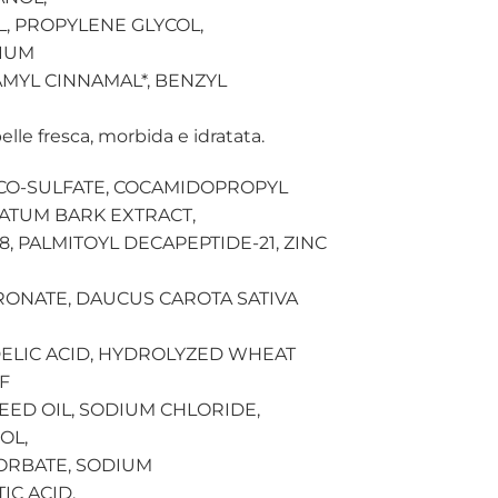
, PROPYLENE GLYCOL,
DIUM
AMYL CINNAMAL*, BENZYL
elle fresca, morbida e idratata.
OCO-SULFATE, COCAMIDOPROPYL
NATUM BARK EXTRACT,
, PALMITOYL DECAPEPTIDE-21, ZINC
RONATE, DAUCUS CAROTA SATIVA
DELIC ACID, HYDROLYZED WHEAT
F
ED OIL, SODIUM CHLORIDE,
OL,
ORBATE, SODIUM
C ACID,