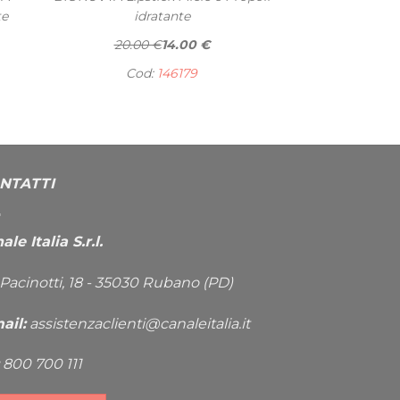
te
idratante
20.00 €
14.00 €
Cod:
146179
NTATTI
le Italia S.r.l.
 Pacinotti, 18 - 35030 Rubano (PD)
ail:
assistenzaclienti@canaleitalia.it
800 700 111