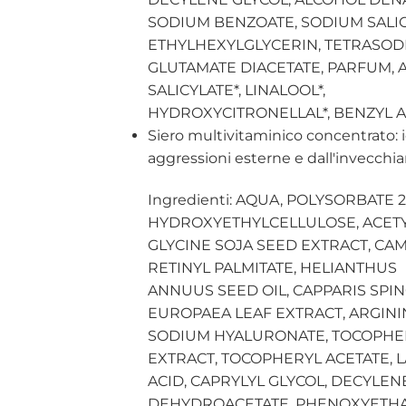
SODIUM BENZOATE, SODIUM SALIC
ETHYLHEXYLGLYCERIN, TETRASO
GLUTAMATE DIACETATE, PARFUM, 
SALICYLATE*, LINALOOL*,
HYDROXYCITRONELLAL*, BENZYL 
Siero multivitaminico concentrato: id
aggressioni esterne e dall'invecchi
Ingredienti: AQUA, POLYSORBATE 2
HYDROXYETHYLCELLULOSE, ACETYL
GLYCINE SOJA SEED EXTRACT, CAM
RETINYL PALMITATE, HELIANTHUS
ANNUUS SEED OIL, CAPPARIS SPIN
EUROPAEA LEAF EXTRACT, ARGINI
SODIUM HYALURONATE, TOCOPHER
EXTRACT, TOCOPHERYL ACETATE, L
ACID, CAPRYLYL GLYCOL, DECYLEN
DEHYDROACETATE, PHENOXYETHA