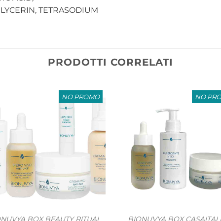
LYCERIN, TETRASODIUM
PRODOTTI CORRELATI
NO PROMO
NO PR
ONUVYA BOX BEAUTY RITUAL
BIONUVYA BOX CASAITAL