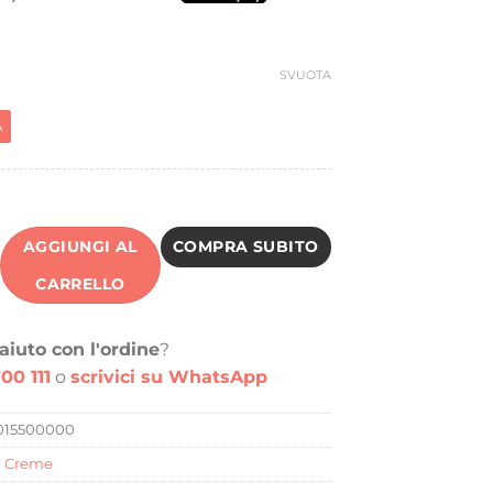
era:
è:
154,00 €.
99,00 €.
SVUOTA
A
AGGIUNGI AL
COMPRA SUBITO
CARRELLO
aiuto con l'ordine
?
00 111
o
scrivici su WhatsApp
015500000
,
Creme