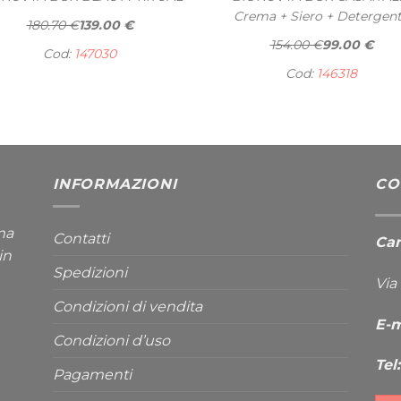
Crema + Siero + Detergen
180.70 €
139.00 €
154.00 €
99.00 €
Cod:
147030
Cod:
146318
INFORMAZIONI
CO
ma
Contatti
Cana
in
Spedizioni
Via
Condizioni di vendita
E-m
Condizioni d’uso
Tel:
Pagamenti