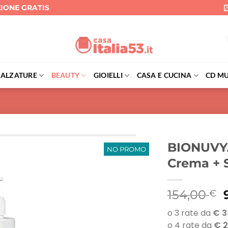
ZIONE GRATIS
CALZATURE
BEAUTY
GIOIELLI
CASA E CUCINA
CD MU
BIONUVY
NO PROMO
Crema + 
I
154,00
€