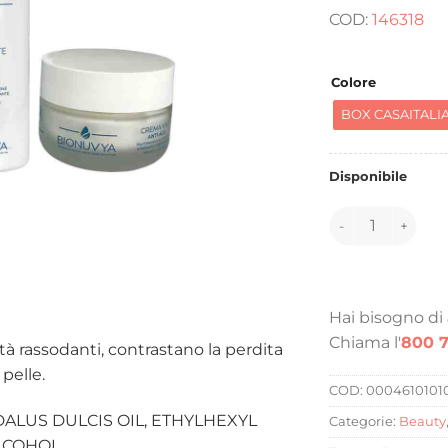
COD:
146318
Colore
BOX CASAITALI
Disponibile
146318 quantità
Hai bisogno di
Chiama l'
800 7
tà rassodanti, contrastano la perdita
 pelle.
COD:
0004610101
DALUS DULCIS OIL, ETHYLHEXYL
Categorie:
Beauty
LCOHOL,