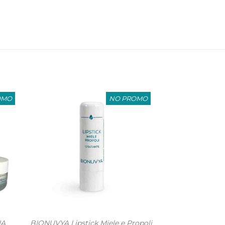
OMO
NO PROMO
IA
BIONUVYA Lipstick Miele e Propoli