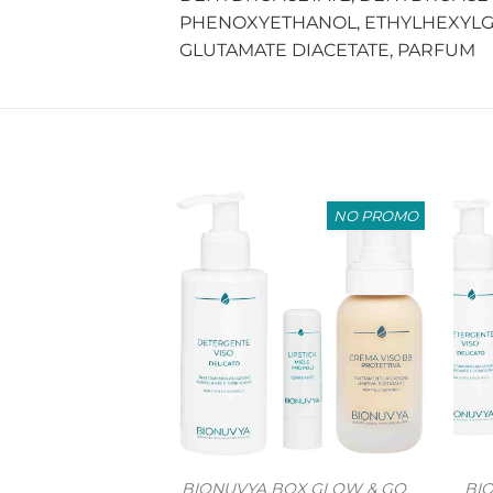
PHENOXYETHANOL, ETHYLHEXYLG
GLUTAMATE DIACETATE, PARFUM
NO PROMO
BIONUVYA BOX GLOW & GO
BI