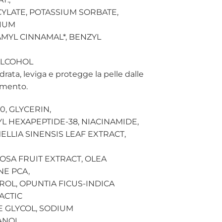
YLATE, POTASSIUM SORBATE,
DIUM
AMYL CINNAMAL*, BENZYL
ALCOHOL
rata, leviga e protegge la pelle dalle
amento.
0, GLYCERIN,
 HEXAPEPTIDE-38, NIACINAMIDE,
ELLIA SINENSIS LEAF EXTRACT,
OSA FRUIT EXTRACT, OLEA
NE PCA,
OL, OPUNTIA FICUS-INDICA
ACTIC
E GLYCOL, SODIUM
NOL,