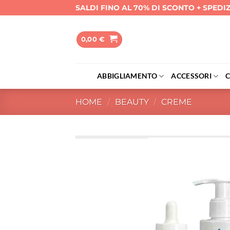
Salta
SALDI FINO AL 70% DI SCONTO + SPEDI
ai
contenuti
0,00
€
ABBIGLIAMENTO
ACCESSORI
HOME
/
BEAUTY
/
CREME