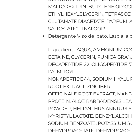
MALTODEXTRIN, BUTYLENE GLYCOL
ETHYLHEXYLGLYCERIN, TETRASO
GLUTAMATE DIACETATE, PARFUM, 
SALICYLATE*, LINALOOL*
Detergente Viso delicato. Lascia la p
Ingredienti: AQUA, AMMONIUM C
BETAINE, GLYCERIN, PUNICA GRA
DECAPEPTIDE-22, OLIGOPEPTIDE-78
PALMITOYL
NONAPEPTIDE-14, SODIUM HYALU
ROOT EXTRACT, ZINGIBER
OFFICINALE ROOT EXTRACT, MAN
PROTEIN, ALOE BARBADENSIS LEA
POWDER, HELIANTHUS ANNUUS SE
MYRISTYL LACTATE, BENZYL ALCOH
SODIUM BENZOATE, POTASSIUM S
DEHYDROACETATE, DEHYDROACETI