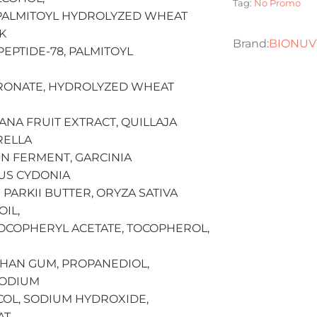
Tag:
No Promo
 PALMITOYL HYDROLYZED WHEAT
K
BIONUV
PEPTIDE-78, PALMITOYL
URONATE, HYDROLYZED WHEAT
ANA FRUIT EXTRACT, QUILLAJA
RELLA
N FERMENT, GARCINIA
US CYDONIA
ARKII BUTTER, ORYZA SATIVA
OIL,
TOCOPHERYL ACETATE, TOCOPHEROL,
NTHAN GUM, PROPANEDIOL,
SODIUM
COL, SODIUM HYDROXIDE,
T.,