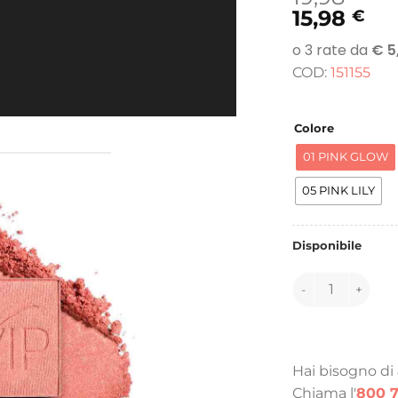
15,98
€
COD:
151155
Colore
01 PINK GLOW
05 PINK LILY
Disponibile
151155 quantità
Hai bisogno di
Chiama l'
800 7