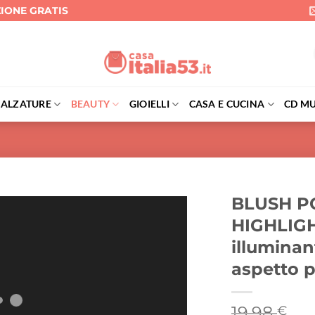
ZIONE GRATIS
CALZATURE
BEAUTY
GIOIELLI
CASA E CUCINA
CD MU
BLUSH 
HIGHLIGH
illuminan
aspetto p
19,98
€