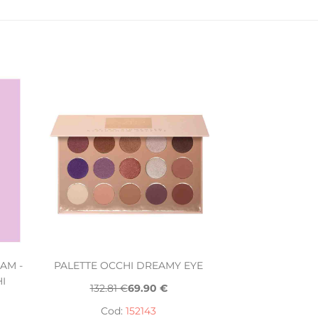
AM -
PALETTE OCCHI DREAMY EYE
I
132.81 €
69.90 €
Cod:
152143