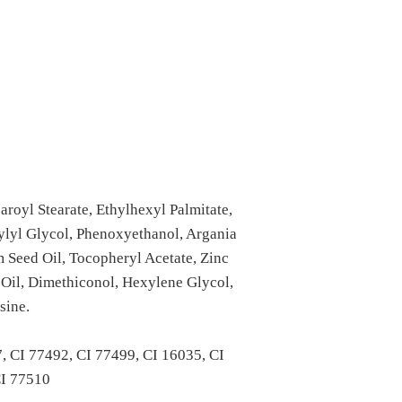
aroyl Stearate, Ethylhexyl Palmitate,
ylyl Glycol, Phenoxyethanol, Argania
 Seed Oil, Tocopheryl Acetate, Zinc
 Oil, Dimethiconol, Hexylene Glycol,
sine.
, CI 77492, CI 77499, CI 16035, CI
CI 77510