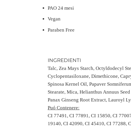
PAO 24 mesi
Vegan
Paraben Free
INGREDIENTI
Talc, Zea Mays Starch, Octyldodecyl Ste
Cyclopentasiloxane, Dimethicone, Capr
Spinosa Kernel Oil, Papaver Somniferum
Stearate, Mica, Helianthus Annuus Seed
Panax Ginseng Root Extract, Lauroyl Ly
Puó Contenere:
CI 77491, CI 77891, CI 15850, CI 77007
19140, CI 42090, CI 45410, CI 77288, 