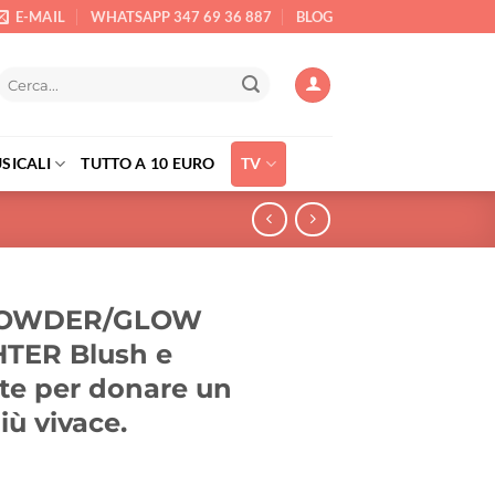
E-MAIL
WHATSAPP 347 69 36 887
BLOG
Cerca:
SICALI
TUTTO A 10 EURO
TV
POWDER/GLOW
TER Blush e
te per donare un
iù vivace.