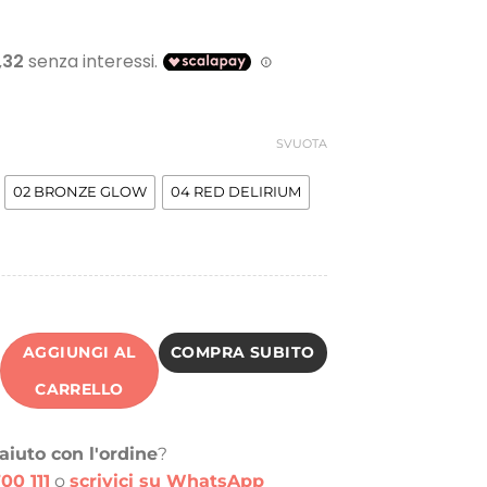
SVUOTA
02 BRONZE GLOW
04 RED DELIRIUM
AGGIUNGI AL
COMPRA SUBITO
CARRELLO
aiuto con l'ordine
?
00 111
o
scrivici su WhatsApp