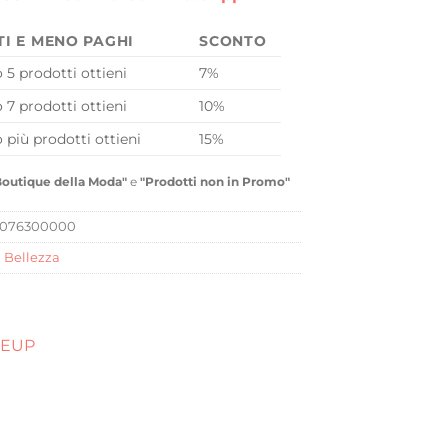
TI E MENO PAGHI
SCONTO
o 5 prodotti ottieni
7%
o 7 prodotti ottieni
10%
o più prodotti ottieni
15%
Boutique della Moda"
e
"Prodotti non in Promo"
1076300000
,
Bellezza
KEUP