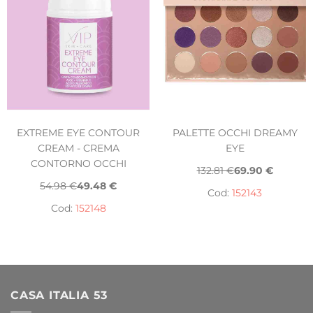
EXTREME EYE CONTOUR
PALETTE OCCHI DREAMY
CREAM - CREMA
EYE
CONTORNO OCCHI
132.81 €
69.90 €
54.98 €
49.48 €
Cod:
152143
Cod:
152148
CASA ITALIA 53