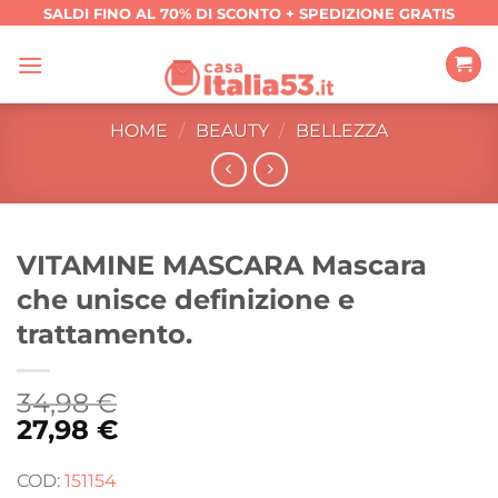
Salta
SALDI FINO AL 70% DI SCONTO + SPEDIZIONE GRATIS
ai
contenuti
HOME
/
BEAUTY
/
BELLEZZA
VITAMINE MASCARA Mascara
che unisce definizione e
trattamento.
34,98
€
27,98
€
COD:
151154