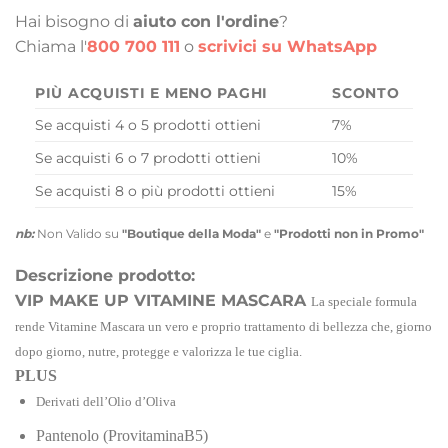
Hai bisogno di
aiuto con l'ordine
?
Chiama l'
800 700 111
o
scrivici su WhatsApp
PIÙ ACQUISTI E MENO PAGHI
SCONTO
Se acquisti 4 o 5 prodotti ottieni
7%
Se acquisti 6 o 7 prodotti ottieni
10%
Se acquisti 8 o più prodotti ottieni
15%
nb:
Non Valido su
"Boutique della Moda"
e
"Prodotti non in Promo"
Descrizione prodotto:
VIP MAKE UP VITAMINE MASCARA
La speciale formula
rende Vitamine Mascara un vero e proprio trattamento di bellezza che, giorno
dopo giorno, nutre, protegge e valorizza le tue ciglia.
PLUS
Derivati dell’Olio d’Oliva
Pantenolo (ProvitaminaB5)