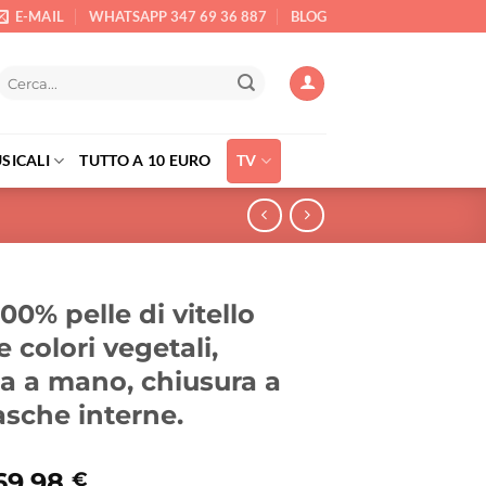
E-MAIL
WHATSAPP 347 69 36 887
BLOG
Cerca:
SICALI
TUTTO A 10 EURO
TV
00% pelle di vitello
 colori vegetali,
ta a mano, chiusura a
asche interne.
l
Il
69,98
€