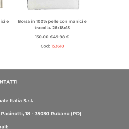
ici e
Borsa in 100% pelle con manici e
tracolla. 26x18x15
150.00 €
49.98 €
Cod:
153618
NTATTI
le Italia S.r.l.
 Pacinotti, 18 - 35030 Rubano (PD)
ail: