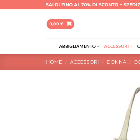
Salta
SALDI FINO AL 70% DI SCONTO + SPEDI
ai
contenuti
0,00
€
ABBIGLIAMENTO
ACCESSORI
HOME
/
ACCESSORI
/
DONNA
/
B