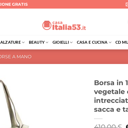
ZIONE GRATIS
CALZATURE
BEAUTY
GIOIELLI
CASA E CUCINA
CD MU
ORSE A MANO
Borsa in 1
vegetale e
intreccia
sacca e t
I
410,00
€