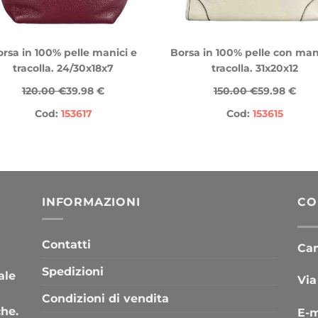
rsa in 100% pelle manici e
Borsa in 100% pelle con man
tracolla. 24/30x18x7
tracolla. 31x20x12
120.00 €
39.98 €
150.00 €
59.98 €
Cod:
153617
Cod:
153615
INFORMAZIONI
CO
Contatti
Cana
Spedizioni
ale
Via
Condizioni di vendita
che.
E-m