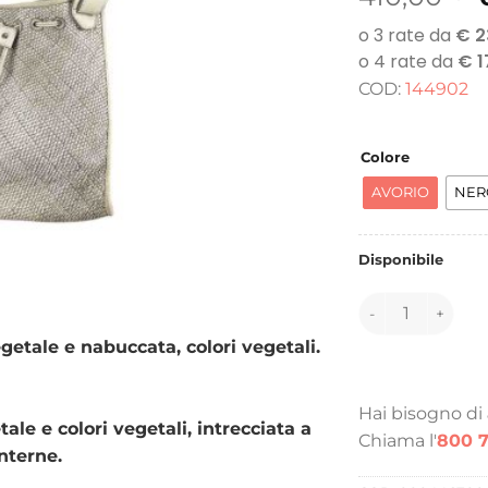
COD:
144902
Colore
AVORIO
NER
Disponibile
144902 quantità
egetale e nabuccata, colori vegetali.
Hai bisogno di
tale e colori vegetali, intrecciata a
Chiama l'
800 7
nterne.