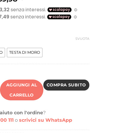
prezzo
prezzo
originale
attuale
era:
è:
410,00 €.
69,98 €.
SVUOTA
O
TESTA DI MORO
AGGIUNGI AL
COMPRA SUBITO
CARRELLO
aiuto con l'ordine
?
00 111
o
scrivici su WhatsApp