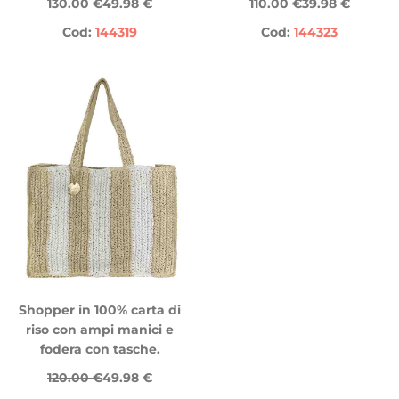
130.00 €
49.98 €
110.00 €
39.98 €
Cod:
144319
Cod:
144323
Shopper in 100% carta di
riso con ampi manici e
fodera con tasche.
120.00 €
49.98 €