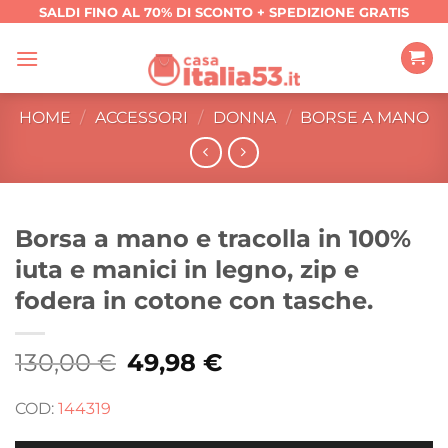
Salta
SALDI FINO AL 70% DI SCONTO + SPEDIZIONE GRATIS
ai
contenuti
HOME
/
ACCESSORI
/
DONNA
/
BORSE A MANO
Borsa a mano e tracolla in 100%
iuta e manici in legno, zip e
fodera in cotone con tasche.
130,00
€
Il
49,98
€
Il
prezzo
prezzo
originale
attuale
era:
è:
COD:
144319
130,00 €.
49,98 €.