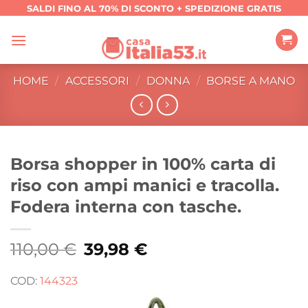
Salta
SALDI FINO AL 70% DI SCONTO + SPEDIZIONE GRATIS
ai
contenuti
HOME
/
ACCESSORI
/
DONNA
/
BORSE A MANO
Borsa shopper in 100% carta di
riso con ampi manici e tracolla.
Fodera interna con tasche.
110,00
€
Il
39,98
€
Il
prezzo
prezzo
originale
attuale
era:
è:
COD:
144323
110,00 €.
39,98 €.