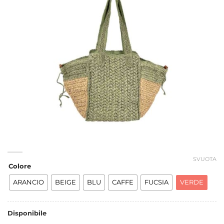
SVUOTA
Colore
ARANCIO
BEIGE
BLU
CAFFE
FUCSIA
VERDE
Disponibile