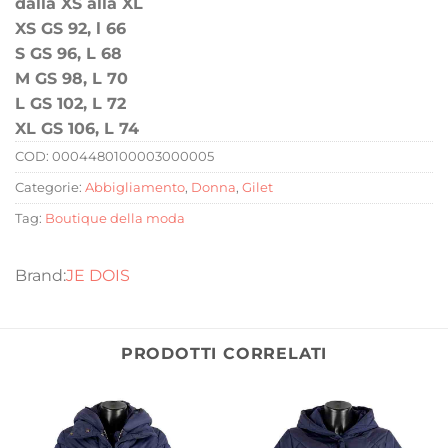
dalla XS alla XL
XS GS 92, l 66
S GS 96, L 68
M GS 98, L 70
L GS 102, L 72
XL GS 106, L 74
COD:
0004480100003000005
Categorie:
Abbigliamento
,
Donna
,
Gilet
Tag:
Boutique della moda
JE DOIS
PRODOTTI CORRELATI