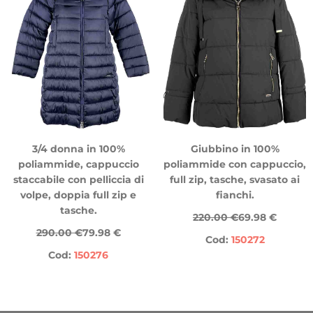
3/4 donna in 100%
Giubbino in 100%
poliammide, cappuccio
poliammide con cappuccio,
staccabile con pelliccia di
full zip, tasche, svasato ai
volpe, doppia full zip e
fianchi.
tasche.
220.00 €
69.98 €
290.00 €
79.98 €
Cod:
150272
Cod:
150276