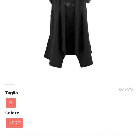
SVUOTA
Taglia
XL
Colore
NERO