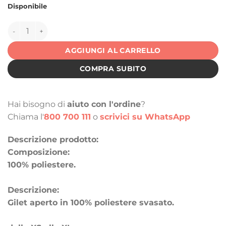
Disponibile
145018 quantità
AGGIUNGI AL CARRELLO
COMPRA SUBITO
Hai bisogno di
aiuto con l'ordine
?
Chiama l'
800 700 111
o
scrivici su WhatsApp
Descrizione prodotto:
Composizione:
100% poliestere.
Descrizione:
Gilet aperto in 100% poliestere svasato.