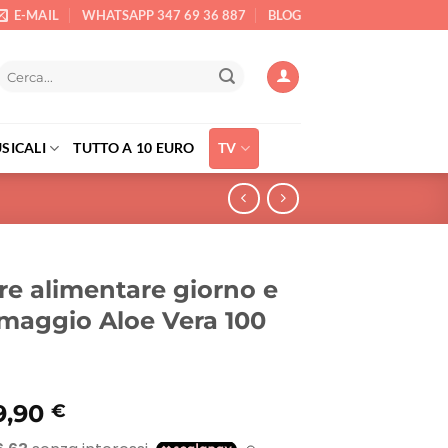
E-MAIL
WHATSAPP 347 69 36 887
BLOG
Cerca:
SICALI
TUTTO A 10 EURO
TV
re alimentare giorno e
Omaggio Aloe Vera 100
Il
9,90
€
rezzo
prezzo