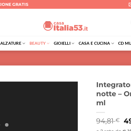
ZIONE GRATIS
CALZATURE
BEAUTY
GIOIELLI
CASA E CUCINA
CD MU
Integrato
notte – 
ml
Il
94,81
4
€
p