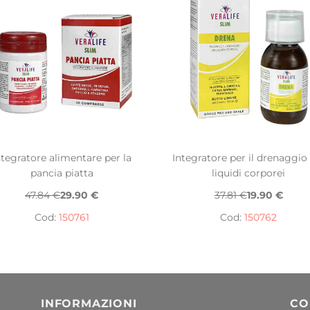
ntegratore alimentare per la
Integratore per il drenaggio
pancia piatta
liquidi corporei
47.84 €
29.90 €
37.81 €
19.90 €
Cod:
150761
Cod:
150762
INFORMAZIONI
CO