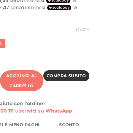
iginale
attuale
a:
è:
,81 €.
49,90 €.
SVUOTA
TE
AGGIUNGI AL
COMPRA SUBITO
CARRELLO
aiuto con l'ordine
?
00 111
o
scrivici su WhatsApp
TI E MENO PAGHI
SCONTO