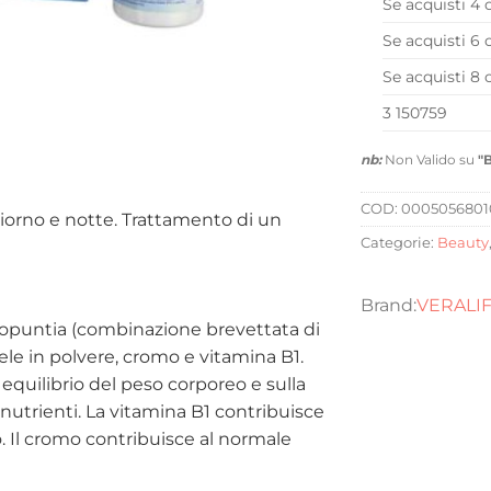
Se acquisti 4 
Se acquisti 6 
Se acquisti 8 
3 150759
nb:
Non Valido su
"
COD:
000505680
iorno e notte. Trattamento di un
Categorie:
Beauty
VERALI
eopuntia (combinazione brevettata di
mele in polvere, cromo e vitamina B1.
e equilibrio del peso corporeo e sulla
utrienti. La vitamina B1 contribuisce
 Il cromo contribuisce al normale