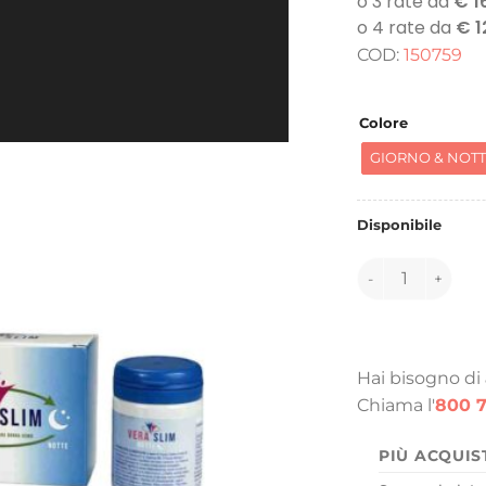
or
er
COD:
150759
94
Colore
GIORNO & NOT
Disponibile
150759 quantità
Hai bisogno di
Chiama l'
800 7
PIÙ ACQUIS