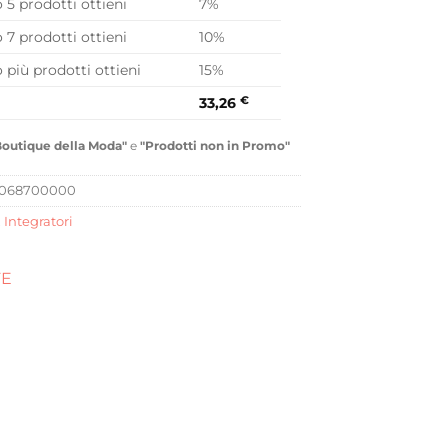
o 5 prodotti ottieni
7%
o 7 prodotti ottieni
10%
o più prodotti ottieni
15%
33,26
€
Boutique della Moda"
e
"Prodotti non in Promo"
1068700000
,
Integratori
FE