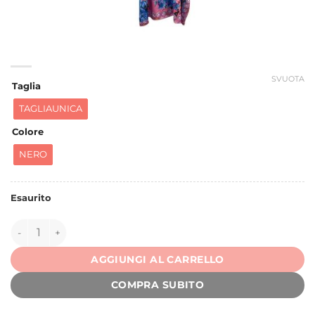
SVUOTA
Taglia
TAGLIAUNICA
Colore
NERO
Esaurito
137873 quantità
AGGIUNGI AL CARRELLO
COMPRA SUBITO