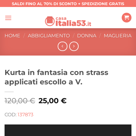
Salta
SALDI FINO AL 70% DI SCONTO + SPEDIZIONE GRATIS
ai
contenuti
HOME
/
ABBIGLIAMENTO
/
DONNA
/
MAGLIERIA
Kurta in fantasia con strass
applicati escollo a V.
120,00
€
Il
25,00
€
Il
prezzo
prezzo
originale
attuale
era:
è:
COD:
137873
120,00 €.
25,00 €.