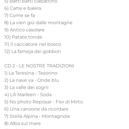
5) Batti batti ciabattino
6) Carte e balera
7) Come se fa
8) La vien giù dalle montagne
9) Antico casolare
10) Patate tonde
11) Il cacciatore nel bosco
12) La fameja dei gobbon
CD 2 - LE NOSTRE TRADIZIONI
1) La Teresina - Tesorino
2) La nave va - Onde blu
3) La valle dei sogni
4) Lili Marleen - Soda
5) No photo Reposar - Fior di Mirto
6) Una canzone da ricordare
7) Stella Alpina - Montagnola
8) Alba sul mare