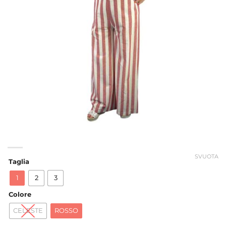
SVUOTA
Taglia
1
2
3
Colore
CELESTE
ROSSO