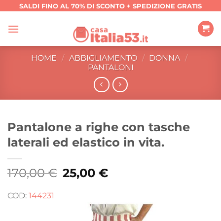
Salta
SALDI FINO AL 70% DI SCONTO + SPEDIZIONE GRATIS
ai
contenuti
HOME
/
ABBIGLIAMENTO
/
DONNA
/
PANTALONI
Pantalone a righe con tasche
laterali ed elastico in vita.
170,00
€
Il
25,00
€
Il
prezzo
prezzo
originale
attuale
era:
è:
COD:
144231
170,00 €.
25,00 €.