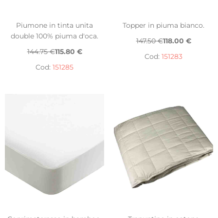
Piumone in tinta unita
Topper in piuma bianco.
double 100% piuma d'oca.
147.50 €
118.00 €
144.75 €
115.80 €
Cod:
151283
Cod:
151285