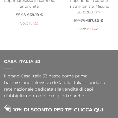
Coprimaterasso in bamboo,
Trapuntino in cotone
tinta unita.
matrimoniale. Misure:
260x260 cm
55.98 €
39.19 €
109.75 €
87.80 €
Cod:
151281
Cod:
150549
CASA ITALIA 53
Il brand Casa Italia 53 nasce come prima
trasmissione televisiva di Canale Italia in onda su
rete nazionale dedicata alla vendita di capi
d'abbigliamento delle migliori marche.