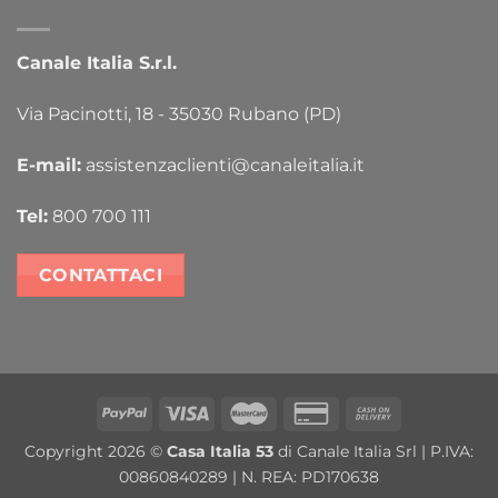
Canale Italia S.r.l.
Via Pacinotti, 18 - 35030 Rubano (PD)
E-mail:
assistenzaclienti@canaleitalia.it
Tel:
800 700 111
CONTATTACI
PayPal
Visa
MasterCard
Credit
Cash
Card
On
Copyright 2026 ©
Casa Italia 53
di Canale Italia Srl | P.IVA:
2
Delivery
00860840289 | N. REA: PD170638