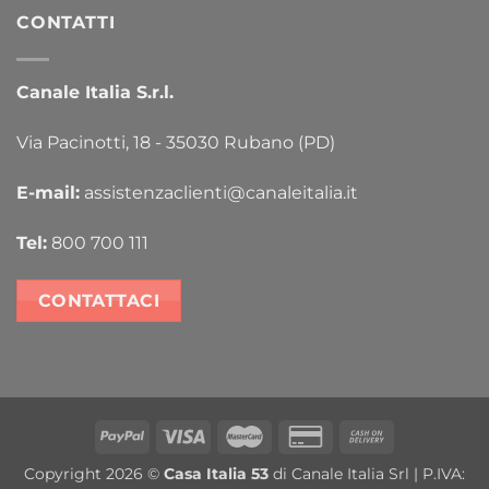
CONTATTI
Canale Italia S.r.l.
Via Pacinotti, 18 - 35030 Rubano (PD)
E-mail:
assistenzaclienti@canaleitalia.it
Tel:
800 700 111
CONTATTACI
PayPal
Visa
MasterCard
Credit
Cash
Card
On
Copyright 2026 ©
Casa Italia 53
di Canale Italia Srl | P.IVA:
2
Delivery