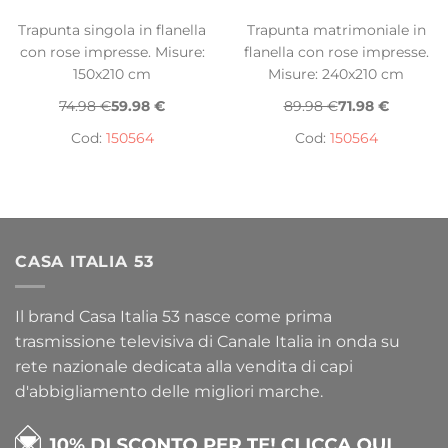
Trapunta singola in flanella
Trapunta matrimoniale in
con rose impresse. Misure:
flanella con rose impresse.
150x210 cm
Misure: 240x210 cm
74.98 €
59.98 €
89.98 €
71.98 €
Cod:
150564
Cod:
150564
CASA ITALIA 53
Il brand Casa Italia 53 nasce come prima
trasmissione televisiva di Canale Italia in onda su
rete nazionale dedicata alla vendita di capi
d'abbigliamento delle migliori marche.