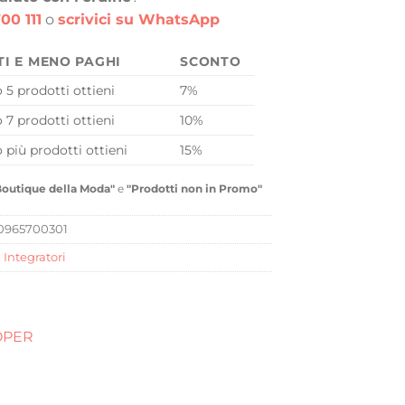
00 111
o
scrivici su WhatsApp
TI E MENO PAGHI
SCONTO
o 5 prodotti ottieni
7%
o 7 prodotti ottieni
10%
o più prodotti ottieni
15%
Boutique della Moda"
e
"Prodotti non in Promo"
0965700301
,
Integratori
OPER