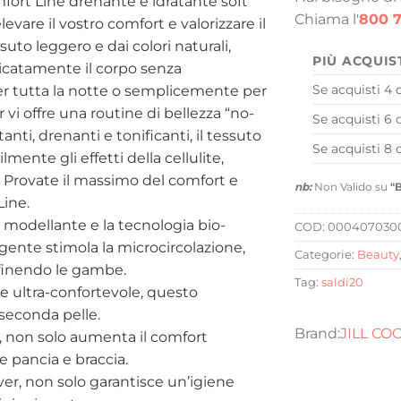
fort Line drenante e idratante soft
Chiama l'
800 7
vare il vostro comfort e valorizzare il
suto leggero e dai colori naturali,
PIÙ ACQUIS
icatamente il corpo senza
Se acquisti 4 
per tutta la notte o semplicemente per
r vi offre una routine di bellezza “no-
Se acquisti 6 
tanti, drenanti e tonificanti, il tessuto
Se acquisti 8 
ente gli effetti della cellulite,
 Provate il massimo del comfort e
nb:
Non Valido su
"
ine.
 modellante e la tecnologia bio-
COD:
000407030
gente stimola la microcircolazione,
Categorie:
Beauty
efinendo le gambe.
Tag:
saldi20
 e ultra-confortevole, questo
seconda pelle.
JILL CO
e, non solo aumenta il comfort
e pancia e braccia.
ilver, non solo garantisce un’igiene