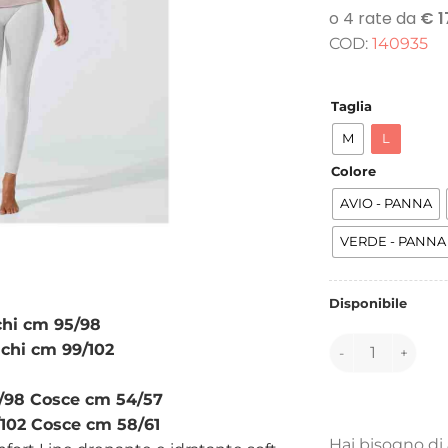
COD:
140935
Taglia
M
L
Colore
AVIO - PANNA
VERDE - PANNA
Disponibile
chi cm 95/98
140935 quantità
nchi cm 99/102
5/98 Cosce cm 54/57
/102 Cosce cm 58/61
Hai bisogno di