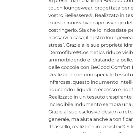
Vi presentiamo la linea BeGood Com
touch loungewear, progettata per ele
vostro Bellessere®. Realizzato in tes
questo innovativo capo avvolge del
costringerlo. Sia che lo indossiate 
rilassarvi a casa, il nostro loungewea
stress”. Grazie alle sue proprietà idra
Dermofibre®Cosmetics riduce visibilm
ammorbidendo e idratando la pelle.
delle coccole con BeGood Comfort L
Realizzato con uno speciale tessuto
infrarossa, questo indumento intelli
riducendo i liquidi in eccesso e rid
Realizzato in un tessuto traspirante
incredibile indumento sembra una 
Grazie al suo esclusivo design a ret
generale, ma aiuta anche a tonificar
Il tassello, realizzato in Resistex® S