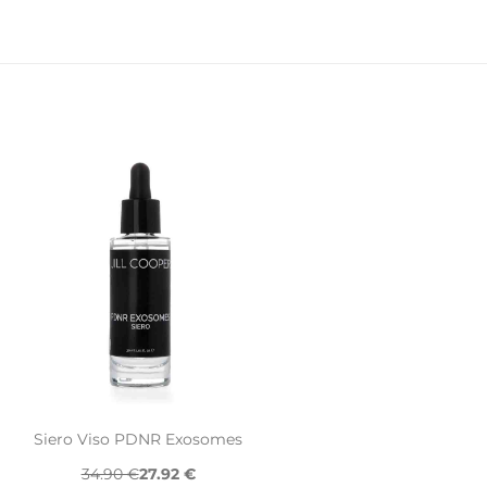
Siero Viso PDNR Exosomes
34.90 €
27.92 €