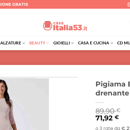
ZIONE GRATIS
CALZATURE
BEAUTY
GIOIELLI
CASA E CUCINA
CD MU
Pigiama 
drenante 
89,90
€
71,92
€