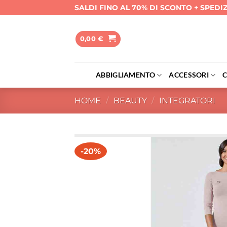
Salta
SALDI FINO AL 70% DI SCONTO + SPEDI
ai
contenuti
0,00
€
ABBIGLIAMENTO
ACCESSORI
HOME
/
BEAUTY
/
INTEGRATORI
-20%