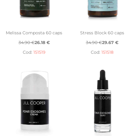
Melissa Composta 60 caps
Stress Block 60 caps
34.90 €
26.18 €
34.90 €
29.67 €
Cod:
151519
Cod:
151518