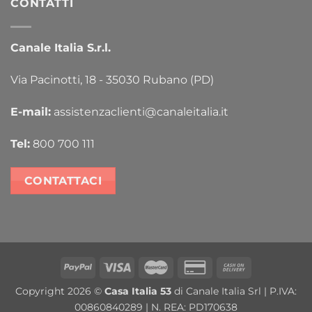
CONTATTI
Canale Italia S.r.l.
Via Pacinotti, 18 - 35030 Rubano (PD)
E-mail:
assistenzaclienti@canaleitalia.it
Tel:
800 700 111
CONTATTACI
PayPal
Visa
MasterCard
Credit
Cash
Card
On
Copyright 2026 ©
Casa Italia 53
di Canale Italia Srl | P.IVA:
2
Delivery
00860840289 | N. REA: PD170638