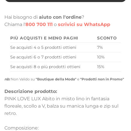
Hai bisogno di
aiuto con l'ordine
?
Chiama l'
800 700 111
o
scrivici su WhatsApp
PIÙ ACQUISTI E MENO PAGHI
SCONTO
Se acquisti 4 o 5 prodotti ottieni
7%
Se acquisti 6 o 7 prodotti ottieni
10%
Se acquisti 8 o più prodotti ottieni
15%
nb:
Non Valido su
"Boutique della Moda"
e
"Prodotti non in Promo"
Descrizione prodotto:
PINK LOVE LUX Abito in misto lino in fantasia
floreale, scollo a V, balza su manica lunga e zip sul
retro.
Composizione: