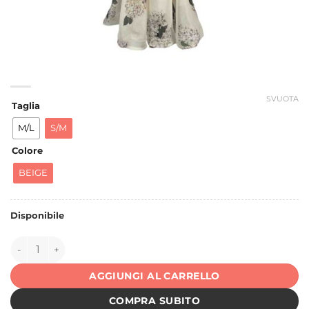
SVUOTA
Taglia
M/L
S/M
Colore
BEIGE
Disponibile
149205 quantità
AGGIUNGI AL CARRELLO
COMPRA SUBITO