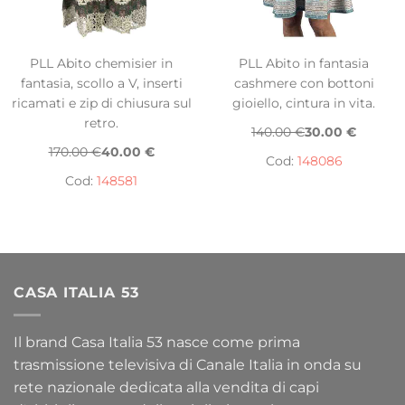
PLL Abito chemisier in
PLL Abito in fantasia
fantasia, scollo a V, inserti
cashmere con bottoni
ricamati e zip di chiusura sul
gioiello, cintura in vita.
retro.
140.00 €
30.00 €
170.00 €
40.00 €
Cod:
148086
Cod:
148581
CASA ITALIA 53
Il brand Casa Italia 53 nasce come prima
trasmissione televisiva di Canale Italia in onda su
rete nazionale dedicata alla vendita di capi