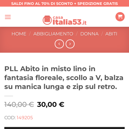
Salta
SALDI FINO AL 70% DI SCONTO + SPEDIZIONE GRATIS
ai
contenuti
HOME
/
ABBIGLIAMENTO
/
DONNA
/
ABITI
PLL Abito in misto lino in
fantasia floreale, scollo a V, balza
su manica lunga e zip sul retro.
140,00
€
Il
30,00
€
Il
prezzo
prezzo
originale
attuale
era:
è:
COD:
149205
140,00 €.
30,00 €.