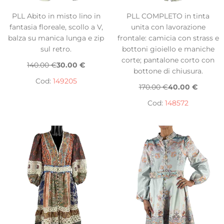
PLL Abito in misto lino in
PLL COMPLETO in tinta
fantasia floreale, scollo a V,
unita con lavorazione
balza su manica lunga e zip
frontale: camicia con strass e
sul retro.
bottoni gioiello e maniche
corte; pantalone corto con
140.00 €
30.00 €
bottone di chiusura.
Cod:
149205
170.00 €
40.00 €
Cod:
148572