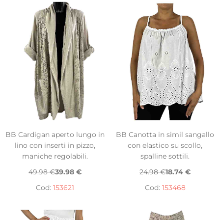
BB Cardigan aperto lungo in
BB Canotta in simil sangallo
lino con inserti in pizzo,
con elastico su scollo,
maniche regolabili.
spalline sottili.
49.98 €
39.98 €
24.98 €
18.74 €
Cod:
153621
Cod:
153468