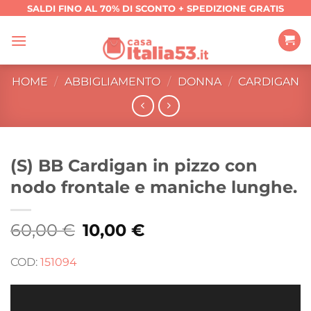
Salta
SALDI FINO AL 70% DI SCONTO + SPEDIZIONE GRATIS
ai
contenuti
HOME
/
ABBIGLIAMENTO
/
DONNA
/
CARDIGAN
(S) BB Cardigan in pizzo con
nodo frontale e maniche lunghe.
60,00
€
Il
10,00
€
Il
prezzo
prezzo
originale
attuale
era:
è:
COD:
151094
60,00 €.
10,00 €.