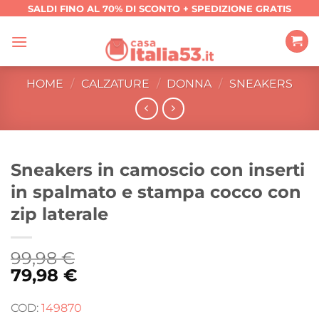
Salta
SALDI FINO AL 70% DI SCONTO + SPEDIZIONE GRATIS
ai
contenuti
HOME
/
CALZATURE
/
DONNA
/
SNEAKERS
Sneakers in camoscio con inserti
in spalmato e stampa cocco con
zip laterale
99,98
€
79,98
€
COD:
149870