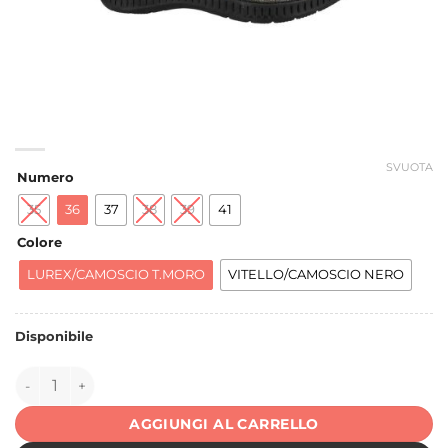
SVUOTA
Numero
35
36
37
38
39
41
Colore
LUREX/CAMOSCIO T.MORO
VITELLO/CAMOSCIO NERO
Disponibile
149870 quantità
AGGIUNGI AL CARRELLO