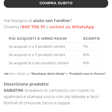
COMPRA SUBITO
Hai bisogno di
aiuto con l'ordine
?
Chiama l'
800 700 111
o
scrivici su WhatsApp
PIÙ ACQUISTI E MENO PAGHI
SCONTO
Se acquisti 4 o 5 prodotti ottieni
7%
Se acquisti 6 o 7 prodotti ottieni
10%
Se acquisti 8 o più prodotti ottieni
15%
nb:
Non Valido su
"Boutique della Moda"
e
"Prodotti non in Promo"
Descrizione prodotto:
SABATINI
Sneakers in camoscio con inserti in
spalmato e stampa cocco con zip laterale e lacci
frontali di chiusura, tacco a zeppa.