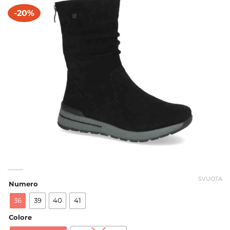
-20%
SVUOTA
Numero
36
39
40
41
Colore