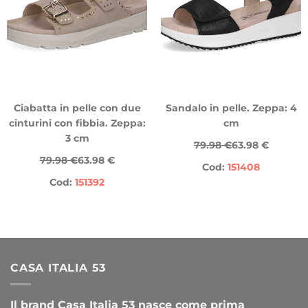
Ciabatta in pelle con due
Sandalo in pelle. Zeppa: 4
cinturini con fibbia. Zeppa:
cm
3 cm
79.98 €
63.98 €
79.98 €
63.98 €
Cod:
151408
Cod:
151392
CASA ITALIA 53
Il brand Casa Italia 53 nasce come prima