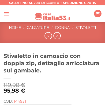
Salta
SALDI FINO AL 70% DI SCONTO + SPEDIZIONE GRATIS
ai
contenuti
HOME
/
CALZATURE
/
DONNA
/
STIVALETTI
Stivaletto in camoscio con
doppia zip, dettaglio arricciatura
sul gambale.
119,98
€
95,98
€
COD:
144931