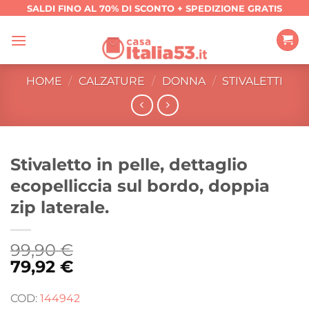
Salta
SALDI FINO AL 70% DI SCONTO + SPEDIZIONE GRATIS
ai
contenuti
HOME
/
CALZATURE
/
DONNA
/
STIVALETTI
Stivaletto in pelle, dettaglio
ecopelliccia sul bordo, doppia
zip laterale.
99,90
€
79,92
€
COD:
144942