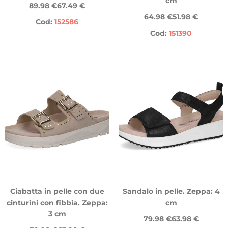
cm
89.98 €
67.49 €
64.98 €
51.98 €
Cod:
152586
Cod:
151390
Ciabatta in pelle con due
Sandalo in pelle. Zeppa: 4
cinturini con fibbia. Zeppa:
cm
3 cm
79.98 €
63.98 €