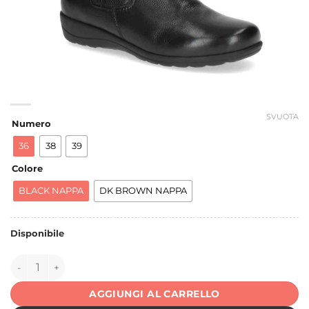
SVUOTA
Numero
36
38
39
Colore
BLACK NAPPA
DK BROWN NAPPA
Disponibile
144942 quantità
AGGIUNGI AL CARRELLO