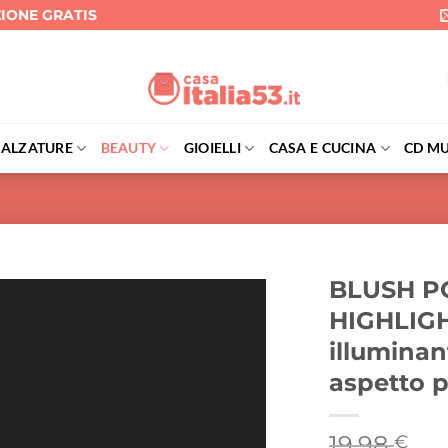
ZIONE GRATIS
CALZATURE
BEAUTY
GIOIELLI
CASA E CUCINA
CD MU
BLUSH 
HIGHLIGH
illuminan
aspetto p
19,98
€