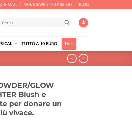
E-MAIL
WHATSAPP 347 69 36 887
BLOG
Cerca:
SICALI
TUTTO A 10 EURO
TV
POWDER/GLOW
TER Blush e
te per donare un
iù vivace.