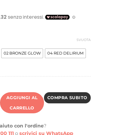
SVUOTA
02 BRONZE GLOW
04 RED DELIRIUM
AGGIUNGI AL
COMPRA SUBITO
CARRELLO
aiuto con l'ordine
?
00 111
o
scrivici su WhatsApp