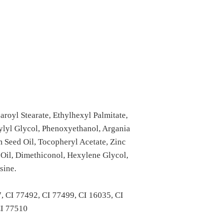
aroyl Stearate, Ethylhexyl Palmitate,
ylyl Glycol, Phenoxyethanol, Argania
 Seed Oil, Tocopheryl Acetate, Zinc
 Oil, Dimethiconol, Hexylene Glycol,
sine.
, CI 77492, CI 77499, CI 16035, CI
CI 77510