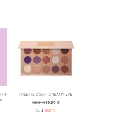
AM -
PALETTE OCCHI DREAMY EYE
I
132.81 €
69.90 €
Cod:
152143