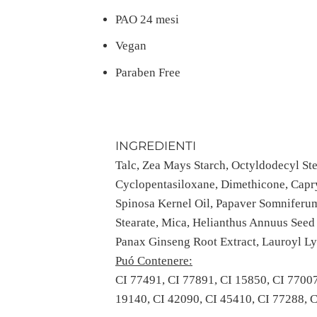
PAO 24 mesi
Vegan
Paraben Free
INGREDIENTI
Talc, Zea Mays Starch, Octyldodecyl Ste
Cyclopentasiloxane, Dimethicone, Capr
Spinosa Kernel Oil, Papaver Somniferum
Stearate, Mica, Helianthus Annuus Seed
Panax Ginseng Root Extract, Lauroyl Ly
Puó Contenere:
CI 77491, CI 77891, CI 15850, CI 77007
19140, CI 42090, CI 45410, CI 77288, 