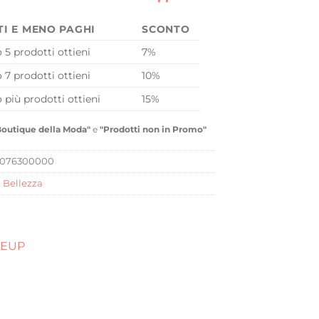
TI E MENO PAGHI
SCONTO
o 5 prodotti ottieni
7%
o 7 prodotti ottieni
10%
o più prodotti ottieni
15%
Boutique della Moda"
e
"Prodotti non in Promo"
1076300000
,
Bellezza
KEUP