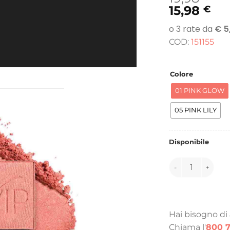
15,98
€
COD:
151155
Colore
01 PINK GLOW
05 PINK LILY
Disponibile
151155 quantità
Hai bisogno di
Chiama l'
800 7