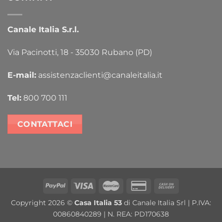
Canale Italia S.r.l.
Via Pacinotti, 18 - 35030 Rubano (PD)
E-mail:
assistenzaclienti@canaleitalia.it
Tel:
800 700 111
CONTATTACI
PayPal
Visa
MasterCard
Credit
Cash
Card
On
Copyright 2026 ©
Casa Italia 53
di Canale Italia Srl | P.IVA:
2
Delivery
00860840289 | N. REA: PD170638