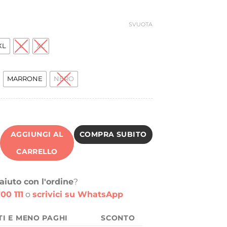
ra:
è:
0,00 €.
10,00 €.
SVUOTA
XL
L
XL
MARRONE
NERO
AGGIUNGI AL
COMPRA SUBITO
CARRELLO
aiuto con l'ordine
?
00 111
o
scrivici su WhatsApp
TI E MENO PAGHI
SCONTO