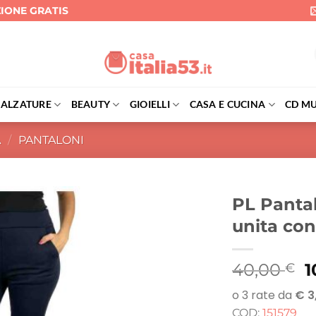
ZIONE GRATIS
CALZATURE
BEAUTY
GIOIELLI
CASA E CUCINA
CD MU
A
/
PANTALONI
PL Pantal
unita con 
Il
40,00
1
€
p
o
COD:
151579