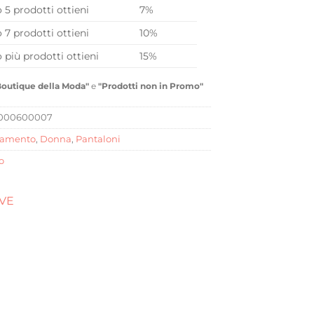
o 5 prodotti ottieni
7%
o 7 prodotti ottieni
10%
o più prodotti ottieni
15%
Boutique della Moda"
e
"Prodotti non in Promo"
0000600007
iamento
,
Donna
,
Pantaloni
o
OVE