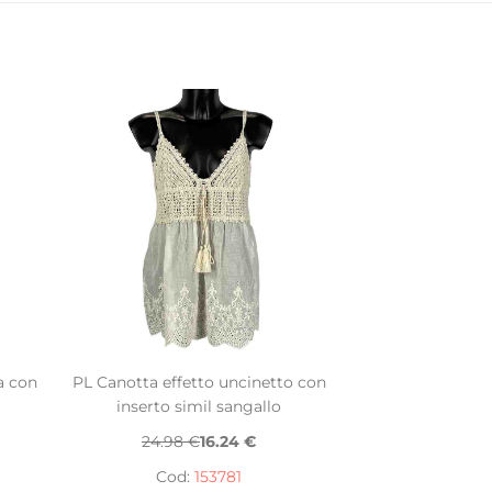
a con
PL Canotta effetto uncinetto con
inserto simil sangallo
24.98 €
16.24 €
Cod:
153781