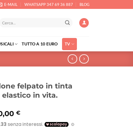
E-MAIL
WHATSAPP 347 69 36 887
BLOG
Cerca:
SICALI
TUTTO A 10 EURO
TV
one felpato in tinta
elastico in vita.
Il
0,00
€
rezzo
prezzo
riginale
attuale