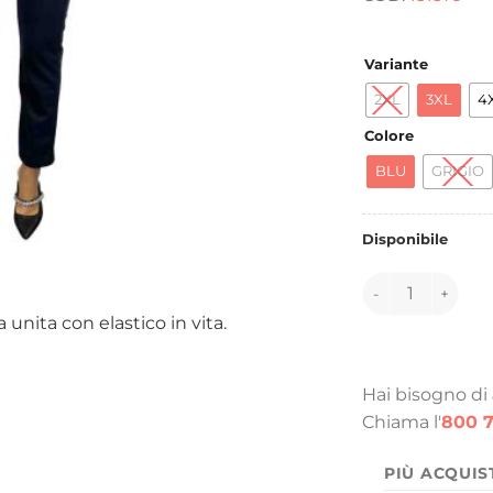
e
4
Variante
2XL
3XL
4
Colore
BLU
GRIGIO
Disponibile
151579 quantità
unita con elastico in vita.
Hai bisogno di
Chiama l'
800 7
PIÙ ACQUIS