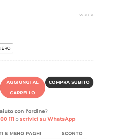
ra:
è:
0,00 €.
10,00 €.
SVUOTA
NERO
AGGIUNGI AL
COMPRA SUBITO
CARRELLO
aiuto con l'ordine
?
00 111
o
scrivici su WhatsApp
TI E MENO PAGHI
SCONTO