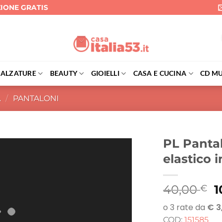
ZIONE GRATIS
CALZATURE
BEAUTY
GIOIELLI
CASA E CUCINA
CD MU
A
/
PANTALONI
PL Pantal
elastico i
Il
40,00
1
€
p
o
COD:
151585