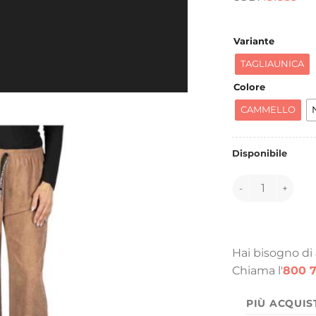
e
4
Variante
TAGLIAUNICA
Colore
CAMMELLO
Disponibile
151585 quantità
Hai bisogno di
Chiama l'
800 7
PIÙ ACQUIS