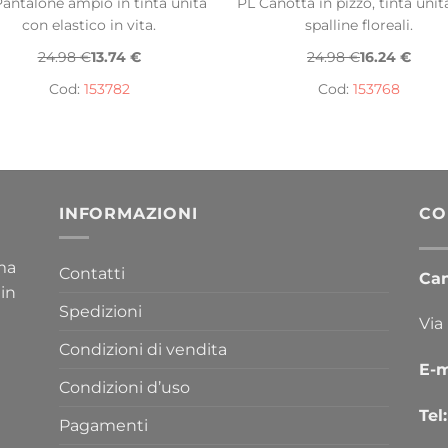
antalone ampio in tinta unita
PL Canotta in pizzo, tinta unit
con elastico in vita.
spalline floreali.
24.98 €
13.74 €
24.98 €
16.24 €
Cod:
153782
Cod:
153768
INFORMAZIONI
CO
ima
Contatti
Cana
 in
Spedizioni
Via
Condizioni di vendita
E-m
Condizioni d’uso
Tel:
Pagamenti