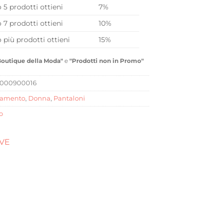
o 5 prodotti ottieni
7%
o 7 prodotti ottieni
10%
o più prodotti ottieni
15%
Boutique della Moda"
e
"Prodotti non in Promo"
0000900016
iamento
,
Donna
,
Pantaloni
o
OVE