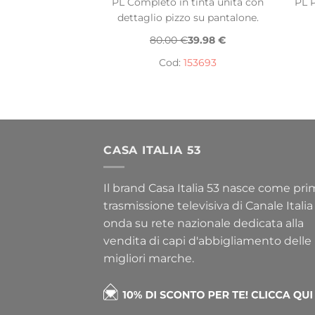
PL Completo in tinta unita con
PL P
dettaglio pizzo su pantalone.
80.00 €
39.98 €
Cod:
153693
CASA ITALIA 53
Il brand Casa Italia 53 nasce come pr
trasmissione televisiva di Canale Italia
onda su rete nazionale dedicata alla
vendita di capi d'abbigliamento delle
migliori marche.