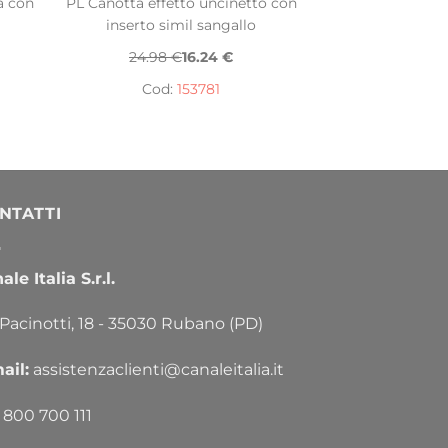
a con
PL Canotta effetto uncinetto con
inserto simil sangallo
24.98 €
16.24 €
Cod:
153781
NTATTI
le Italia S.r.l.
 Pacinotti, 18 - 35030 Rubano (PD)
ail:
assistenzaclienti@canaleitalia.it
800 700 111