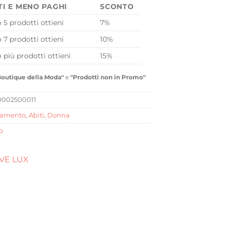
TI E MENO PAGHI
SCONTO
o 5 prodotti ottieni
7%
o 7 prodotti ottieni
10%
o più prodotti ottieni
15%
Boutique della Moda"
e
"Prodotti non in Promo"
002500011
iamento
,
Abiti
,
Donna
o
VE LUX