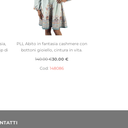
sia,
PLL Abito in fantasia cashmere con
ip di
bottoni gioiello, cintura in vita.
140.00 €
30.00 €
Cod:
148086
NTATTI