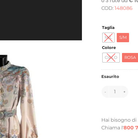
COD:
148086
Taglia
M/L
S/M
Colore
CIELO
ROSA
Esaurito
148086 quantità
Hai bisogno di
Chiama l'
800 7