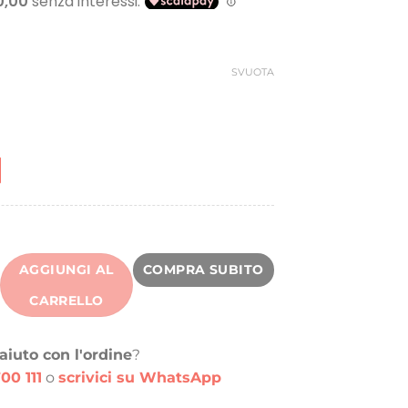
originale
attuale
era:
è:
140,00 €.
30,00 €.
SVUOTA
AGGIUNGI AL
COMPRA SUBITO
CARRELLO
aiuto con l'ordine
?
00 111
o
scrivici su WhatsApp