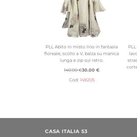
PLL Abito in misto lino in fantasia
PLL
floreale, scollo a V, balza su manica
lav
lunga e zip sul retro.
stra
cort
140.00 €
30.00 €
Cod:
149205
CASA ITALIA 53