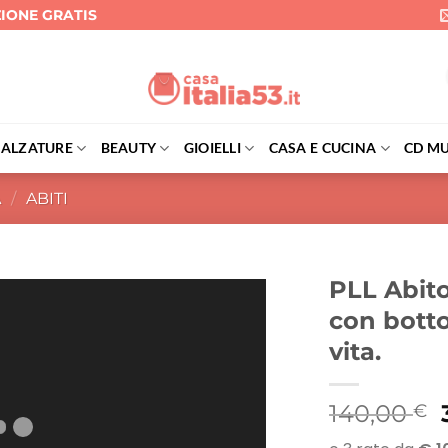
ZIONE GRATIS
CALZATURE
BEAUTY
GIOIELLI
CASA E CUCINA
CD MU
A
/
ABITI
PLL Abito
con botton
vita.
I
140,00
€