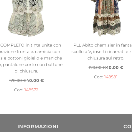
 COMPLETO in tinta unita con
PLL Abito chemisier in fanta
orazione frontale: camicia con
scollo a V, inserti ricamati e z
ss e bottoni gioiello e maniche
chiusura sul retro.
e; pantalone corto con bottone
170.00 €
40.00 €
di chiusura.
Cod:
148581
170.00 €
40.00 €
Cod:
148572
INFORMAZIONI
CO