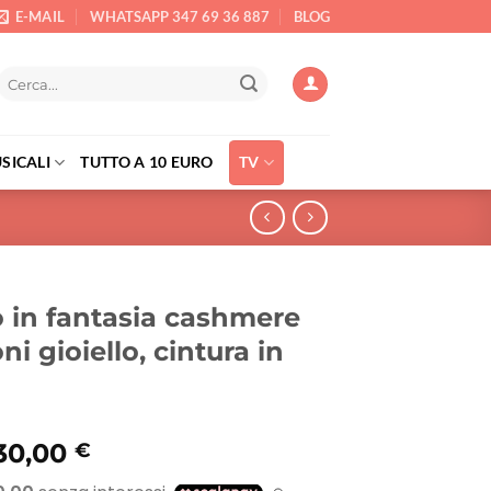
E-MAIL
WHATSAPP 347 69 36 887
BLOG
Cerca:
SICALI
TUTTO A 10 EURO
TV
 in fantasia cashmere
i gioiello, cintura in
l
Il
30,00
€
prezzo
prezzo