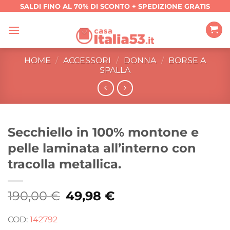
Salta
SALDI FINO AL 70% DI SCONTO + SPEDIZIONE GRATIS
ai
contenuti
HOME
/
ACCESSORI
/
DONNA
/
BORSE A
SPALLA
Secchiello in 100% montone e
pelle laminata all’interno con
tracolla metallica.
190,00
€
Il
49,98
€
Il
prezzo
prezzo
originale
attuale
era:
è:
COD:
142792
190,00 €.
49,98 €.