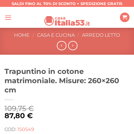
Salta
SALDI FINO AL 70% DI SCONTO + SPEDIZIONE GRATIS
ai
contenuti
HOME
/
CASA E CUCINA
/
ARREDO LETTO
Trapuntino in cotone
matrimoniale. Misure: 260×260
cm
109,75
€
87,80
€
COD:
150549