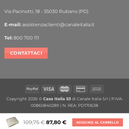
Via Pacinotti, 18 - 35030 Rubano (PD)
E-mail:
assistenzaclienti@canaleitalia.it
Tel:
800 700 111
CONTATTACI
PayPal
Visa
MasterCard
Credit
Cash
Card
On
Copyright 2026 ©
Casa Italia 53
di Canale Italia Srl | P.IVA:
2
Delivery
00860840289 | N. REA: PD170638
109,75
€
87,80
€
AGGIUNGI AL CARRELLO