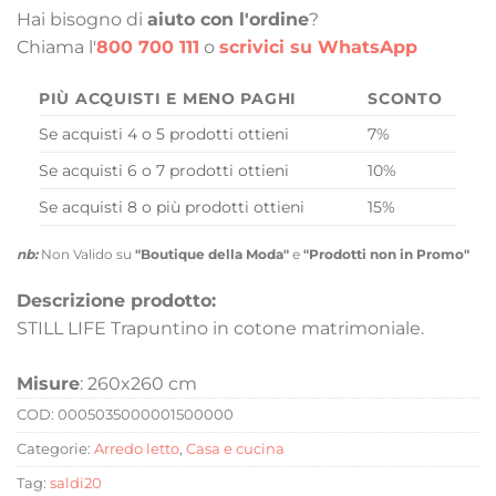
Hai bisogno di
aiuto con l'ordine
?
Chiama l'
800 700 111
o
scrivici su WhatsApp
PIÙ ACQUISTI E MENO PAGHI
SCONTO
Se acquisti 4 o 5 prodotti ottieni
7%
Se acquisti 6 o 7 prodotti ottieni
10%
Se acquisti 8 o più prodotti ottieni
15%
nb:
Non Valido su
"Boutique della Moda"
e
"Prodotti non in Promo"
Descrizione prodotto:
STILL LIFE Trapuntino in cotone matrimoniale.
Misure
: 260x260 cm
COD:
0005035000001500000
Categorie:
Arredo letto
,
Casa e cucina
Tag:
saldi20