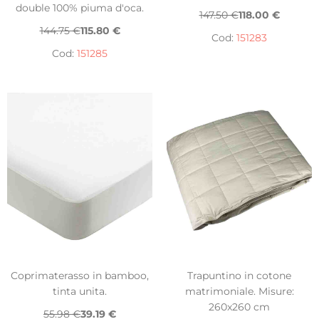
double 100% piuma d'oca.
147.50 €
118.00 €
144.75 €
115.80 €
Cod:
151283
Cod:
151285
Coprimaterasso in bamboo,
Trapuntino in cotone
tinta unita.
matrimoniale. Misure:
260x260 cm
55.98 €
39.19 €