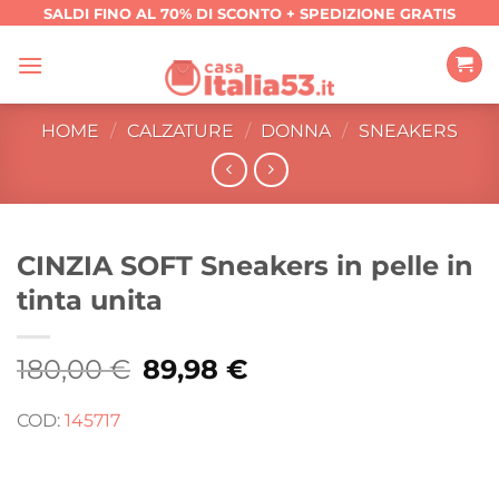
Salta
SALDI FINO AL 70% DI SCONTO + SPEDIZIONE GRATIS
ai
contenuti
HOME
/
CALZATURE
/
DONNA
/
SNEAKERS
CINZIA SOFT Sneakers in pelle in
tinta unita
180,00
€
Il
89,98
€
Il
prezzo
prezzo
originale
attuale
era:
è:
COD:
145717
180,00 €.
89,98 €.