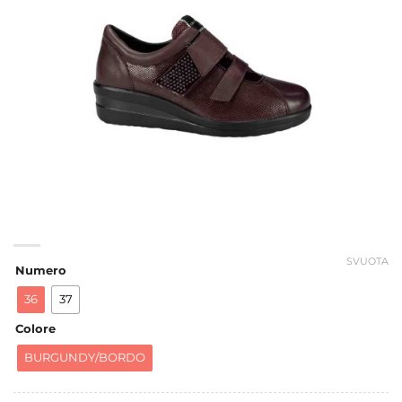
SVUOTA
Numero
36
37
Colore
BURGUNDY/BORDO