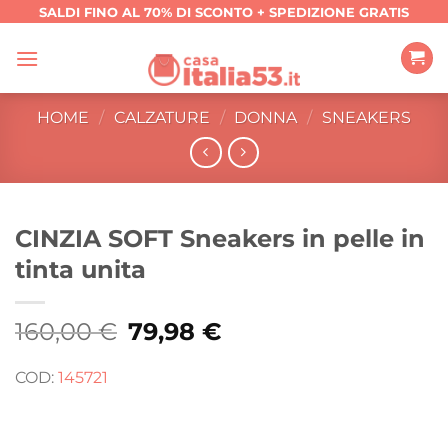
Salta
SALDI FINO AL 70% DI SCONTO + SPEDIZIONE GRATIS
ai
contenuti
HOME
/
CALZATURE
/
DONNA
/
SNEAKERS
CINZIA SOFT Sneakers in pelle in
tinta unita
160,00
€
Il
79,98
€
Il
prezzo
prezzo
originale
attuale
era:
è:
COD:
145721
160,00 €.
79,98 €.