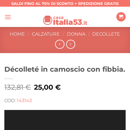
Salta
SALDI FINO AL 70% DI SCONTO + SPEDIZIONE GRATIS
ai
contenuti
HOME
/
CALZATURE
/
DONNA
/
DECOLLETE
Décolleté in camoscio con fibbia.
132,81
€
Il
25,00
€
Il
prezzo
prezzo
originale
attuale
era:
è:
COD:
143143
132,81 €.
25,00 €.