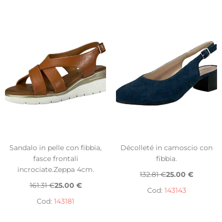
Sandalo in pelle con fibbia,
Décolleté in camoscio con
fasce frontali
fibbia.
incrociate.Zeppa 4cm.
132.81 €
25.00 €
161.31 €
25.00 €
Cod:
143143
Cod:
143181