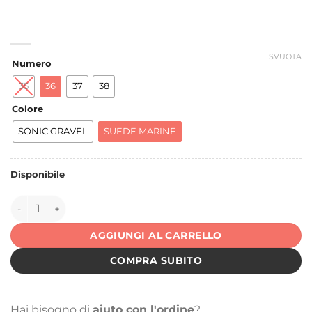
SVUOTA
Numero
35
36
37
38
Colore
SONIC GRAVEL
SUEDE MARINE
Disponibile
143143 quantità
AGGIUNGI AL CARRELLO
COMPRA SUBITO
Hai bisogno di
aiuto con l'ordine
?