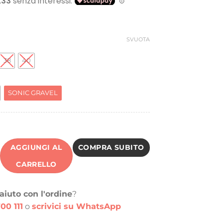
riginale
attuale
ra:
è:
42,31 €.
25,00 €.
SVUOTA
38
40
SONIC GRAVEL
AGGIUNGI AL
COMPRA SUBITO
CARRELLO
aiuto con l'ordine
?
00 111
o
scrivici su WhatsApp