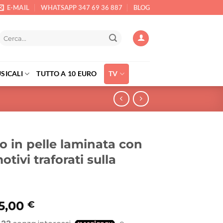
E-MAIL
WHATSAPP 347 69 36 887
BLOG
Cerca:
SICALI
TUTTO A 10 EURO
TV
 in pelle laminata con
motivi traforati sulla
Il
5,00
€
rezzo
prezzo