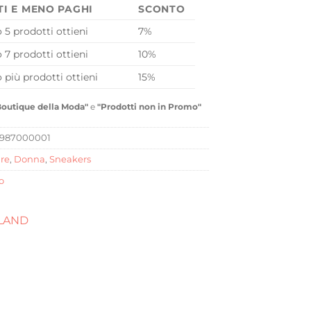
TI E MENO PAGHI
SCONTO
o 5 prodotti ottieni
7%
o 7 prodotti ottieni
10%
o più prodotti ottieni
15%
Boutique della Moda"
e
"Prodotti non in Promo"
987000001
re
,
Donna
,
Sneakers
o
LAND