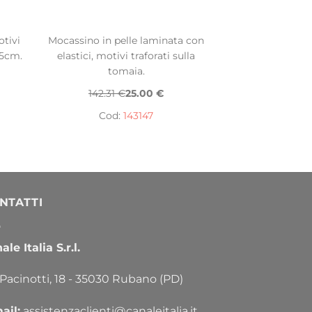
otivi
Mocassino in pelle laminata con
,5cm.
elastici, motivi traforati sulla
tomaia.
142.31 €
25.00 €
Cod:
143147
NTATTI
le Italia S.r.l.
 Pacinotti, 18 - 35030 Rubano (PD)
ail:
assistenzaclienti@canaleitalia.it