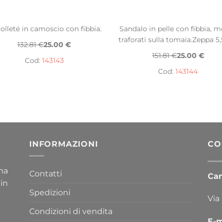
olleté in camoscio con fibbia.
Sandalo in pelle con fibbia, m
traforati sulla tomaia.Zeppa 5
132.81 €
25.00 €
151.81 €
25.00 €
Cod:
143143
Cod:
143144
INFORMAZIONI
CO
ima
Contatti
Cana
 in
Spedizioni
Via
Condizioni di vendita
E-m