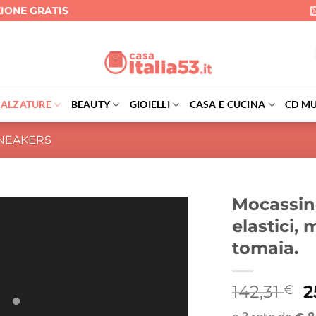
ZIONE GRATIS
CALZATURE
BEAUTY
GIOIELLI
CASA E CUCINA
CD MU
NEAKERS
Mocassino
elastici, 
tomaia.
Il
142,31
2
€
p