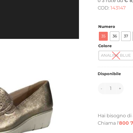
o
COD:
143147
e
1
Numero
35
36
37
Colore
ANALINE BLUE
Disponibile
143147 quantità
Hai bisogno di
Chiama l'
800 7